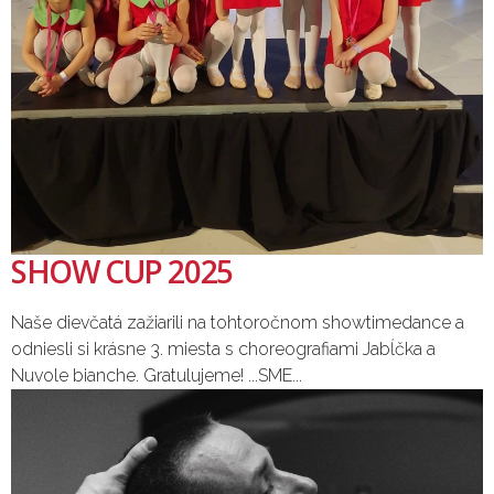
SHOW CUP 2025
Naše dievčatá zažiarili na tohtoročnom showtimedance a
odniesli si krásne 3. miesta s choreografiami Jabĺčka a
Nuvole bianche. Gratulujeme! ...SME...