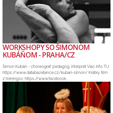
WORKSHOPY SO ŠIMONOM
KUBÁŇOM - PRAHA/CZ
Šimon Kubáň - choreograf, pedagóg, interprét Viac info TU:
https://www.databazetance.cz/kuban-simon/ Krátky film
z tréningov: https://www.facebook...