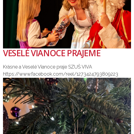
VESELÉ VIANOCE PRAJEME
Krásne a Veselé Vianoce praje SZUŠ VIVA
https://www.facebook.com/reel/1273424793809223