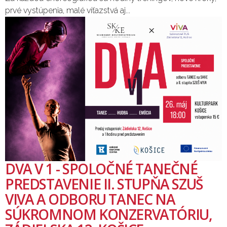
prvé vystúpenia, malé víťazstvá aj...
DVA V 1 - SPOLOČNÉ TANEČNÉ
PREDSTAVENIE II. STUPŇA SZUŠ
VIVA A ODBORU TANEC NA
SÚKROMNOM KONZERVATÓRIU,