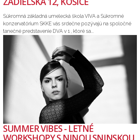
ZÁDIELSKA 12, KOŠICE
Súkromná základná umelecká škola VIVA a Súkromné
konzervatórium SKKE vás srdečne pozývajú na spoločné
tanečné predstavenie DVA v 1 , ktoré sa...
SUMMER VIBES - LETNÉ
WORKSHOPY S NINOU SNINSKOU