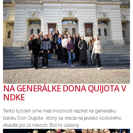
NA GENERÁLKE DONA QUIJOTA V
NDKE
Tento týždeň sme mali možnosť nazrieť na generálku
baletu Don Quijote , ktorý sa vracia na javisko košického
divadla po 22 rokoch. Bol to úžasný...