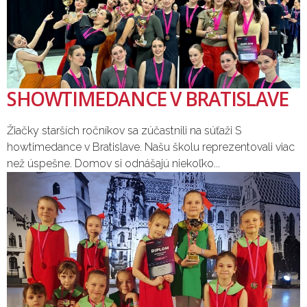
SHOWTIMEDANCE V BRATISLAVE
Žiačky starších ročníkov sa zúčastnili na súťaži S
howtimedance v Bratislave. Našu školu reprezentovali viac
než úspešne. Domov si odnášajú niekoľko...