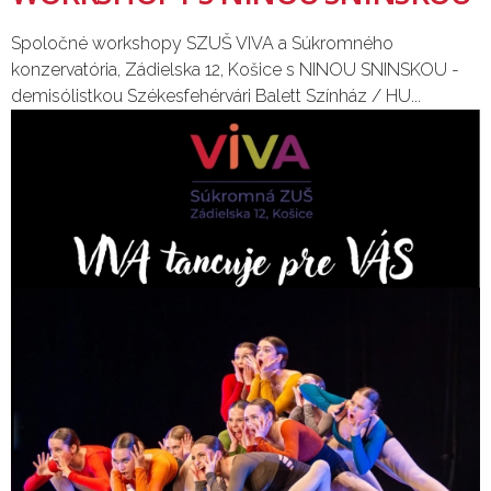
Spoločné workshopy SZUŠ VIVA a Súkromného
konzervatória, Zádielska 12, Košice s NINOU SNINSKOU -
demisólistkou Székesfehérvári Balett Színház / HU...