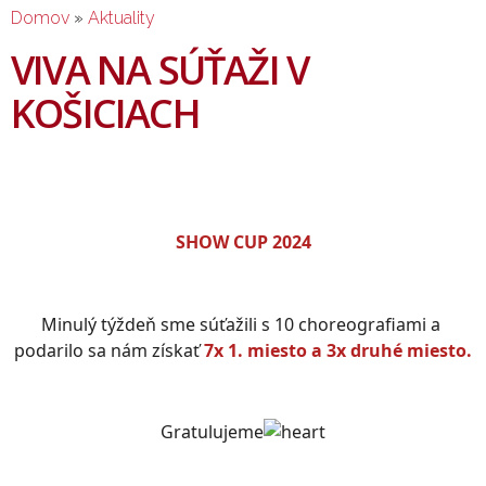
NACHÁDZATE SA TU
Domov
2%(3%) pre VIVA-
»
Aktuality
centrum umenia
VIVA NA SÚŤAŽI V
KOŠICIACH
SHOW CUP 2024
Minulý týždeň sme súťažili s 10 choreografiami a 
podarilo sa nám získať 
7x 1. miesto a 3x druhé miesto.
Gratulujeme