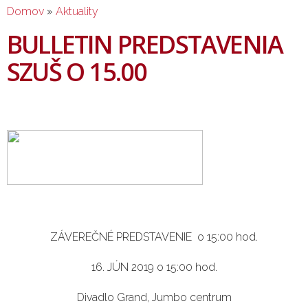
NACHÁDZATE SA TU
Domov
2%(3%) pre VIVA-
»
Aktuality
centrum umenia
BULLETIN PREDSTAVENIA
SZUŠ O 15.00
ZÁVEREČNÉ PREDSTAVENIE o 15:00 hod.
16. JÚN 2019 o 15:00 hod.
Divadlo Grand, Jumbo centrum