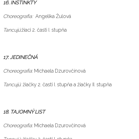
16. INŠTINKTY
Choreografia:
Angelika Žulová
Tancujú
:žiaci 2. časti I. stupňa
17. JEDINEČNÁ
Choreografia
: Michaela Dzurovčínová
Tancujú
: žiačky 2. časti I. stupňa a žiačky II. stupňa
18. TAJOMNÝ LIST
Choreografia
: Michaela Dzurovčínová