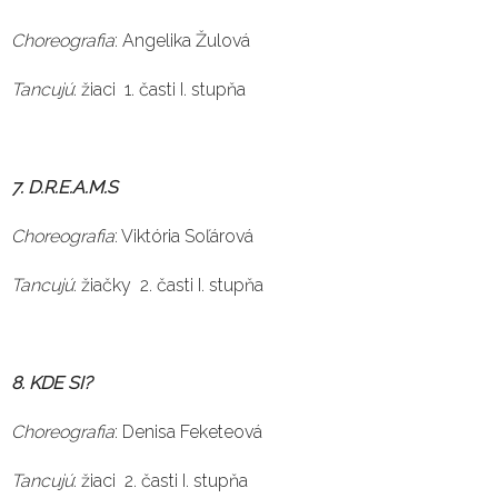
Choreografia
: Angelika Žulová
Tancujú
: žiaci 1. časti I. stupňa
7.
D.R.E.A.M.S
Choreografia
: Viktória Soľárová
Tancujú
: žiačky 2. časti I. stupňa
8. KDE SI?
Choreografia
: Denisa Feketeová
Tancujú
: žiaci 2. časti I. stupňa